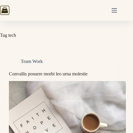
Skip
to
content
Tag
tech
Team Work
Convallis posuere morbi leo urna molestie